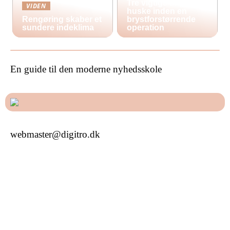
Tre vigtige ting at
VIDEN
huske inden en
Rengøring skaber et
brystforstørrende
sundere indeklima
operation
En guide til den moderne nyhedsskole
webmaster@digitro.dk