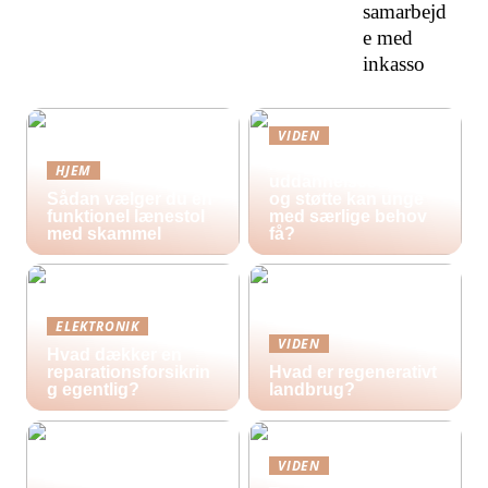
samarbejd
e med
inkasso
VIDEN
Hvilke
HJEM
uddannelsestilbud
Sådan vælger du en
og støtte kan unge
funktionel lænestol
med særlige behov
med skammel
få?
ELEKTRONIK
VIDEN
Hvad dækker en
reparationsforsikrin
Hvad er regenerativt
g egentlig?
landbrug?
VIDEN