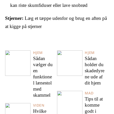
kan riste skumfiduser eller lave snobrød
Stjerner:
Læg et tæppe udenfor og brug en aften på
at kigge på stjerner
HJEM
HJEM
Sådan
Sådan
vælger du
holder du
en
skadedyre
funktione
ne ude af
l lænestol
dit hjem
med
MAD
skammel
Tips til at
komme
VIDEN
Hvilke
godt i