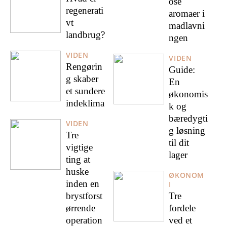
ose
regenerati
aromaer i
vt
madlavni
landbrug?
ngen
VIDEN
VIDEN
Rengørin
Guide:
g skaber
En
et sundere
økonomis
indeklima
k og
bæredygti
VIDEN
g løsning
Tre
til dit
vigtige
lager
ting at
huske
ØKONOM
inden en
I
brystforst
Tre
ørrende
fordele
operation
ved et