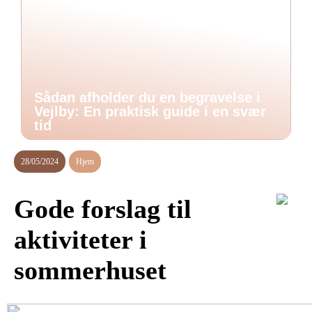
Sådan afholder du en begravelse i
Vejlby: En praktisk guide i en svær
tid
28/05/2024
Hjem
Gode forslag til
aktiviteter i
sommerhuset