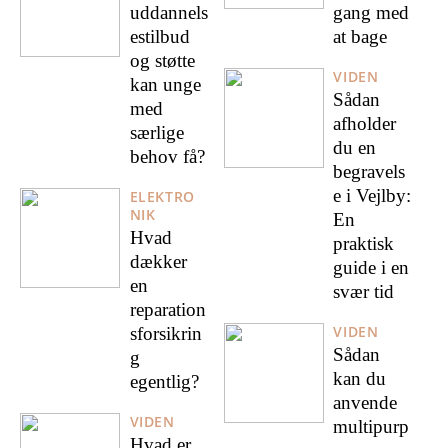
uddannels
gang med
estilbud
at bage
og støtte
VIDEN
kan unge
Sådan
med
afholder
særlige
du en
behov få?
begravels
e i Vejlby:
ELEKTRO
NIK
En
Hvad
praktisk
dækker
guide i en
en
svær tid
reparation
VIDEN
sforsikrin
Sådan
g
kan du
egentlig?
anvende
VIDEN
multipurp
Hvad er