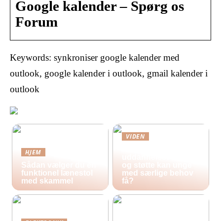
Google kalender – Spørg os
Forum
Keywords: synkroniser google kalender med
outlook, google kalender i outlook, gmail kalender i
outlook
VIDEN
Hvilke
HJEM
uddannelsestilbud
Sådan vælger du en
og støtte kan unge
funktionel lænestol
med særlige behov
med skammel
få?