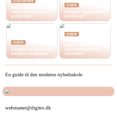
ELEKTRONIK
VIDEN
Hvad dækker en
reparationsforsikrin
Hvad er regenerativt
g egentlig?
landbrug?
VIDEN
Tre vigtige ting at
VIDEN
huske inden en
Rengøring skaber et
brystforstørrende
sundere indeklima
operation
En guide til den moderne nyhedsskole
webmaster@digitro.dk