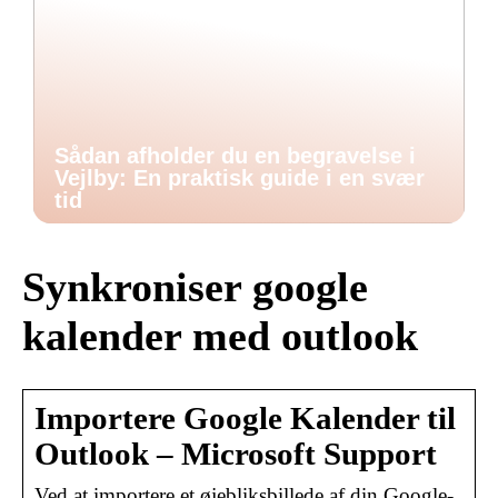
Sådan afholder du en begravelse i
Vejlby: En praktisk guide i en svær
tid
Synkroniser google
kalender med outlook
Importere Google Kalender til
Outlook – Microsoft Support
Ved at importere et øjebliksbillede af din Google-