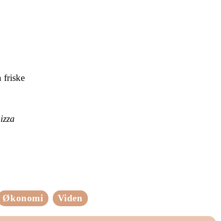
 friske
izza
Økonomi
Viden