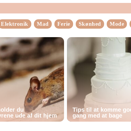
Elektronik
Mad
Ferie
Skønhed
Mode
older du
Tips til at komme god
rene ude af dit hjem
gang med at bage