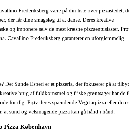
vallino Frederiksberg være på din liste over pizzastedet, d
r, der får dine smagsløg til at danse. Deres kreative
raske og imponere selv de mest kræsne pizzaentusiaster. Prø
rma. Cavallino Frederiksberg garanterer en uforglemmelig
? Det Sunde Esperi er et pizzeria, der fokuserer på at tilb
es kreative brug af fuldkornsmel og friske grøntsager har de 
gode for dig. Prøv deres spændende Vegetarpizza eller dere
r, at sund og velsmagende pizza kan gå hånd i hånd.
to Pizza København