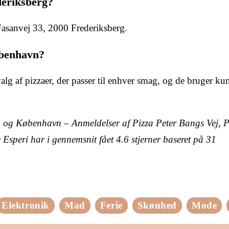
deriksberg?
Fasanvej 33, 2000 Frederiksberg.
øbenhavn?
lg af pizzaer, der passer til enhver smag, og de bruger kun
erg og København – Anmeldelser af Pizza Peter Bangs Vej, P
e Esperi har i gennemsnit fået
4.6
stjerner baseret på
31
Elektronik
Mad
Ferie
Skønhed
Mode