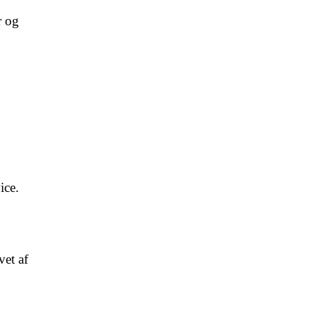
r og
ice.
vet af