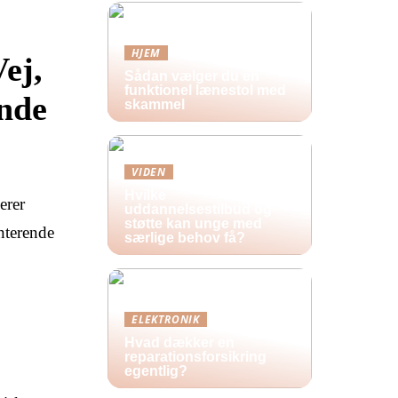
HJEM
ej,
Sådan vælger du en
funktionel lænestol med
unde
skammel
VIDEN
Hvilke
erer
uddannelsestilbud og
støtte kan unge med
enterende
særlige behov få?
ELEKTRONIK
Hvad dækker en
reparationsforsikring
egentlig?