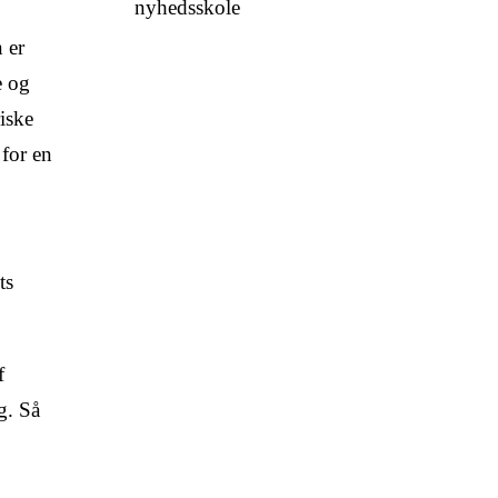
nyhedsskole
 er
e og
riske
for en
ts
f
g. Så