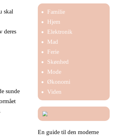
u skal
Familie
Hjem
v deres
Elektronik
Mad
Ferie
Skønhed
Mode
Økonomi
yde sunde
Viden
formået
s
En guide til den moderne