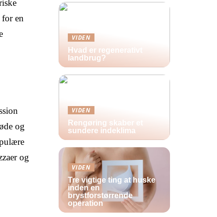
riske
 for en
e
VIDEN
Hvad er regenerativt
landbrug?
ssion
VIDEN
Rengøring skaber et
røde og
sundere indeklima
opulære
zzaer og
VIDEN
Tre vigtige ting at huske
inden en
brystforstørrende
operation