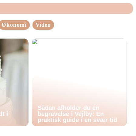
Økonomi
Viden
Sådan afholder du en
t i
begravelse i Vejlby: En
praktisk guide i en svær tid