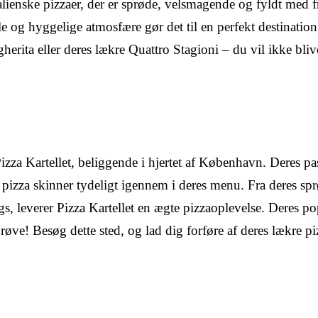
talienske pizzaer, der er sprøde, velsmagende og fyldt med f
og hyggelige atmosfære gør det til en perfekt destination
erita eller deres lækre Quattro Stagioni – du vil ikke bliv
izza Kartellet, beliggende i hjertet af København. Deres pa
sk pizza skinner tydeligt igennem i deres menu. Fra deres sp
ngs, leverer Pizza Kartellet en ægte pizzaoplevelse. Deres p
øve! Besøg dette sted, og lad dig forføre af deres lækre pi