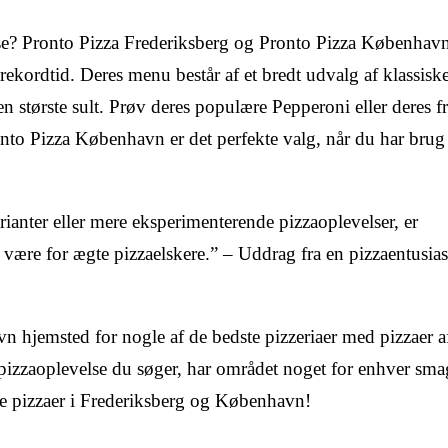
se? Pronto Pizza Frederiksberg og Pronto Pizza København
 rekordtid. Deres menu består af et bredt udvalg af klassisk
den største sult. Prøv deres populære Pepperoni eller deres f
nto Pizza København er det perfekte valg, når du har brug 
arianter eller mere eksperimenterende pizzaoplevelser, er
være for ægte pizzaelskere.” – Uddrag fra en pizzaentusias
 hjemsted for nogle af de bedste pizzeriaer med pizzaer a
 pizzaoplevelse du søger, har området noget for enhver sma
te pizzaer i Frederiksberg og København!