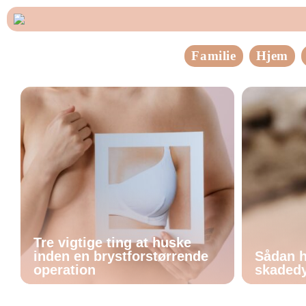
Familie
Hjem
Tre vigtige ting at huske
inden en brystforstørrende
Sådan h
operation
skadedy