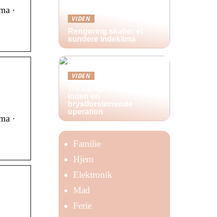
ma ·
VIDEN
Rengøring skaber et
sundere indeklima
VIDEN
Tre vigtige ting at huske
inden en
brystforstørrende
operation
ma ·
Familie
Hjem
Elektronik
Mad
Ferie