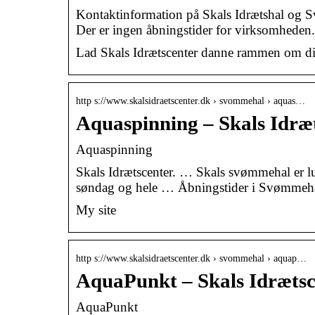
Kontaktinformation på Skals Idrætshal og S
Der er ingen åbningstider for virksomheden.
Lad Skals Idrætscenter danne rammen om din 
http s://www.skalsidraetscenter.dk › svommehal › aquas…
Aquaspinning – Skals Idræ
Aquaspinning
Skals Idrætscenter. … Skals svømmehal er lu
søndag og hele … Åbningstider i Svømmeha
My site
http s://www.skalsidraetscenter.dk › svommehal › aquap…
AquaPunkt – Skals Idrætsc
AquaPunkt