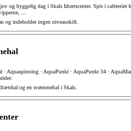
v og hyggelig dag i Skals Idrætscenter. Spis i cafeteriet f
 vipperne, …
an og indeholder ingen niveauskift.
mehal
al · Aquaspinning · AquaPunkt · AquaPunkt 34 · AquaMa
tider.
n idrætshal og en svømmehal i Skals.
enter