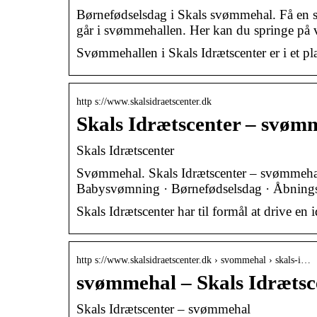
Børnefødselsdag i Skals svømmehal. Få en sjo
går i svømmehallen. Her kan du springe på
Svømmehallen i Skals Idrætscenter er i et pl
http s://www.skalsidraetscenter.dk
Skals Idrætscenter – svøm
Skals Idrætscenter
Svømmehal. Skals Idrætscenter – svømmeh
Babysvømning · Børnefødselsdag · Åbnings
​Skals Idrætscenter har til formål at drive e
http s://www.skalsidraetscenter.dk › svommehal › skals-i…
svømmehal – Skals Idrætsc
Skals Idrætscenter – svømmehal