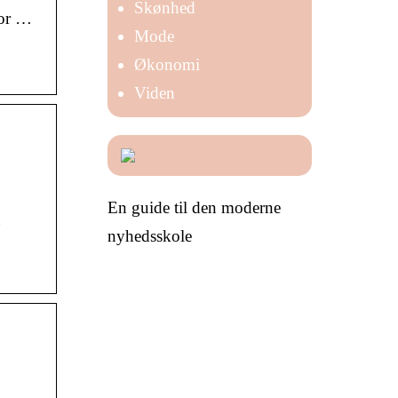
Skønhed
for …
Mode
Økonomi
Viden
En guide til den moderne
g
nyhedsskole