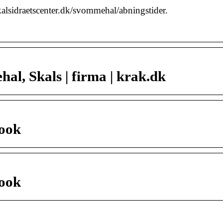
lsidraetscenter.dk/svommehal/abningstider.
al, Skals | firma | krak.dk
book
book