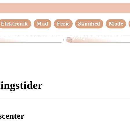
Elektronik
Mad
Ferie
Skønhed
Mode
older du
Tips til at komme god
rene ude af dit hjem
gang med at bage
ingstider
scenter