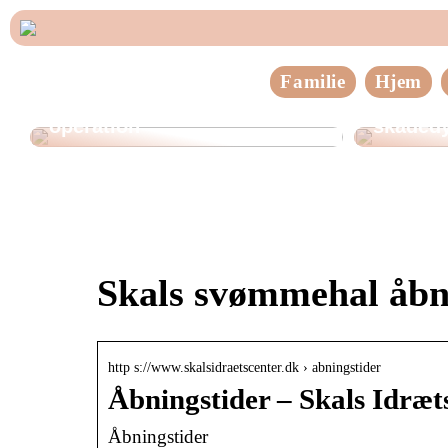
Familie
Hjem
Tre vigtige ting at huske
inden en brystforstørrende
Sådan h
operation
skadedy
Skals svømmehal åbn
http s://www.skalsidraetscenter.dk › abningstider
Åbningstider – Skals Idræt
Åbningstider