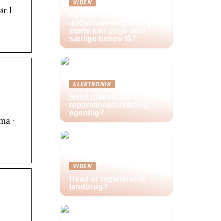
VIDEN
ør I
Hvilke
uddannelsestilbud og
støtte kan unge med
særlige behov få?
ELEKTRONIK
Hvad dækker en
reparationsforsikring
egentlig?
ma ·
VIDEN
Hvad er regenerativt
landbrug?