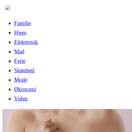
Familie
Hjem
Elektronik
Mad
Ferie
Skønhed
Mode
Økonomi
Viden