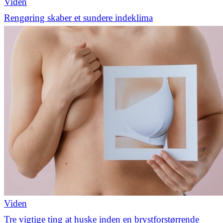
Viden
Rengøring skaber et sundere indeklima
Viden
Tre vigtige ting at huske inden en brystforstørrende