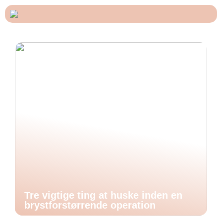
Tre vigtige ting at huske inden en
brystforstørrende operation