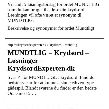
Vi fandt 5 løsningsforslag for ordet MUNDTLIG
som du kan bruge til at løse din krydsord.
Løsningen vil ofte været et synonym til
MUNDTLIG.
Beskrivelse og synonymer for ordet Mundtligt
http s://krydsordexperten.dk › krydsord › mundtlig
MUNDTLIG – Krydsord –
Løsninger –
KrydsordExperten.dk
Svar ✓ for MUNDTLIGE i krydsord. Find de
bedste svar ⭐ for at kunne afslutte ethvert type
gådespil. Blandt svarene du finder er den bedste
Orale med 5 …