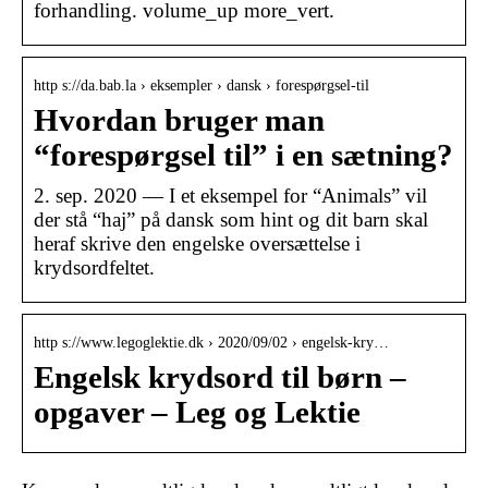
forhandling. volume_up more_vert.
http s://da.bab.la › eksempler › dansk › forespørgsel-til
Hvordan bruger man
“forespørgsel til” i en sætning?
2. sep. 2020 — I et eksempel for “Animals” vil
der stå “haj” på dansk som hint og dit barn skal
heraf skrive den engelske oversættelse i
krydsordfeltet.
http s://www.legoglektie.dk › 2020/09/02 › engelsk-kry…
Engelsk krydsord til børn –
opgaver – Leg og Lektie