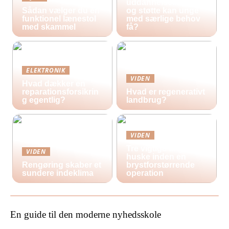
uddannelsestilbud
Sådan vælger du en
og støtte kan unge
funktionel lænestol
med særlige behov
med skammel
få?
ELEKTRONIK
VIDEN
Hvad dækker en
reparationsforsikrin
Hvad er regenerativt
g egentlig?
landbrug?
VIDEN
Tre vigtige ting at
VIDEN
huske inden en
Rengøring skaber et
brystforstørrende
sundere indeklima
operation
En guide til den moderne nyhedsskole