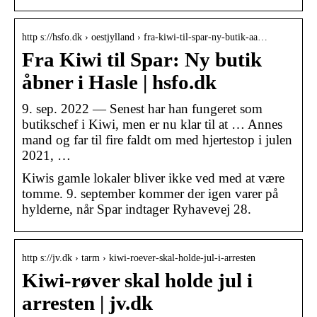
http s://hsfo.dk › oestjylland › fra-kiwi-til-spar-ny-butik-aa…
Fra Kiwi til Spar: Ny butik
åbner i Hasle | hsfo.dk
9. sep. 2022 — Senest har han fungeret som
butikschef i Kiwi, men er nu klar til at … Annes
mand og far til fire faldt om med hjertestop i julen
2021, …
Kiwis gamle lokaler bliver ikke ved med at være
tomme. 9. september kommer der igen varer på
hylderne, når Spar indtager Ryhavevej 28.
http s://jv.dk › tarm › kiwi-roever-skal-holde-jul-i-arresten
Kiwi-røver skal holde jul i
arresten | jv.dk