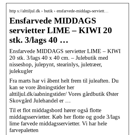
http s://alttiljul.dk › butik › ensfarvede-middags-serviett…
Ensfarvede MIDDAGS
servietter LIME – KIWI 20
stk. 3/lags 40 …
Ensfarvede MIDDAGS servietter LIME – KIWI
20 stk. 3/lags 40 x 40 cm. – Julebutik med
nisseshop, julepynt, stearinlys, juletræer,
julekugler
Fra marts har vi åbent helt frem til juleaften. Du
kan se vore åbningstider her
alttiljul.dk/aabningstider/ Vores gårdbutik Øster
Skovgård Julehandel er …
Til et flot middagsbord hører også flotte
middagsservietter. Køb her flotte og gode 3/lags
lime farvede middagsservietter. Vi har hele
farvepaletten