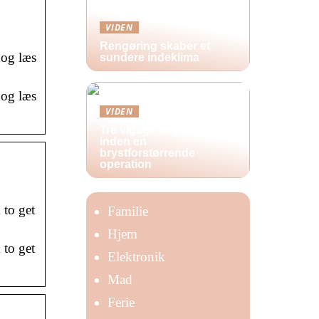
VIDEN
Rengøring skaber et
 og læs
sundere indeklima
 og læs
VIDEN
Tre vigtige ting at huske
inden en
brystforstørrende
operation
 to get
Familie
Hjem
 to get
Elektronik
Mad
Ferie