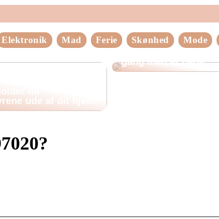
Elektronik
Mad
Ferie
Skønhed
Mode
Tips til at komme god
gang med at bage
older du
rene ude af dit hjem
97020?