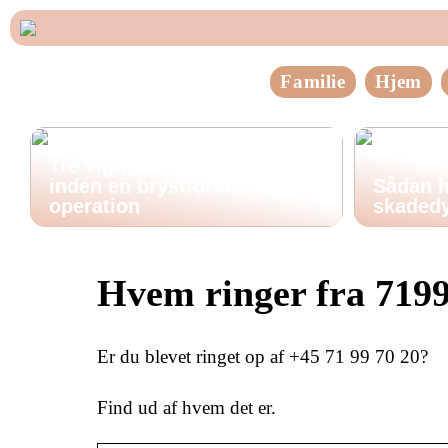
Familie
Hjem
Tre vigtige ting at huske
inden en brystforstørrende
Sådan h
operation
skadedy
Hvem ringer fra 719
Er du blevet ringet op af +45 71 99 70 20?
Find ud af hvem det er.