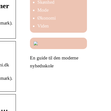
Skønhed
mer
Mode
Økonomi
nmark).
Viden
En guide til den moderne
mi.dk
nyhedsskole
nmark).
d …