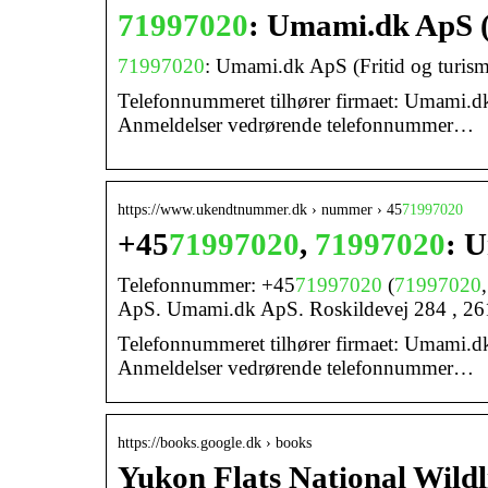
71997020
: Umami.dk ApS 
71997020
: Umami.dk ApS (Fritid og turis
Telefonnummeret tilhører firmaet: Umami.dk
Anmeldelser vedrørende telefonnummer…
https://www.ukendtnummer.dk › nummer › 45
71997020
+45
71997020
,
71997020
: 
Telefonnummer: +45
71997020
(
71997020
ApS. Umami.dk ApS. Roskildevej 284 , 26
Telefonnummeret tilhører firmaet: Umami.dk
Anmeldelser vedrørende telefonnummer…
https://books.google.dk › books
Yukon Flats National Wild