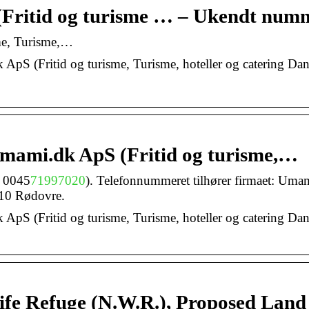
(Fritid og turisme … – Ukendt num
me, Turisme,…
 ApS (Fritid og turisme, Turisme, hoteller og catering Da
Umami.dk ApS (Fritid og turisme,…
, 0045
71997020
). Telefonnummeret tilhører firmaet: Uma
10 Rødovre.
 ApS (Fritid og turisme, Turisme, hoteller og catering Da
life Refuge (N.W.R.), Proposed Lan