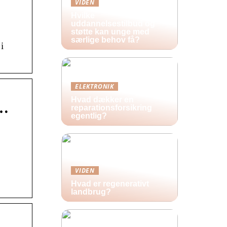
VIDEN
Hvilke
uddannelsestilbud og
støtte kan unge med
særlige behov få?
i
ELEKTRONIK
Hvad dækker en
 …
reparationsforsikring
egentlig?
VIDEN
Hvad er regenerativt
landbrug?