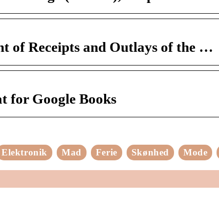
t of Receipts and Outlays of the …
at for Google Books
Elektronik
Mad
Ferie
Skønhed
Mode