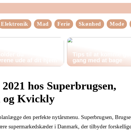
Elektronik
Mad
Ferie
Skønhed
Mode
older du
Tips til at komme god
rene ude af dit hjem
gang med at bage
 2021 hos Superbrugsen,
 og Kvickly
 at planlægge den perfekte nytårsmenu. Superbrugsen, Brugse
ære supermarkedskæder i Danmark, der tilbyder forskellig