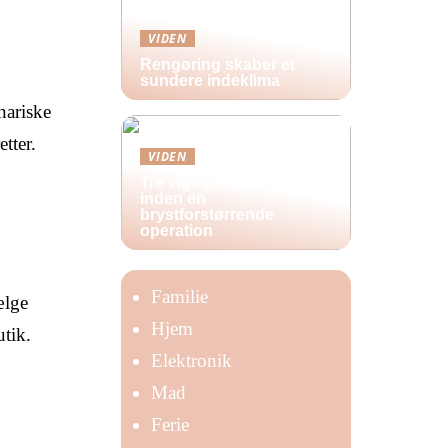
VIDEN
Rengøring skaber et
sundere indeklima
nariske
tter.
VIDEN
Tre vigtige ting at huske
inden en
brystforstørrende
operation
Familie
ælge
Hjem
utik.
Elektronik
Mad
Ferie