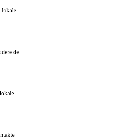
 lokale
udere de
lokale
ontakte