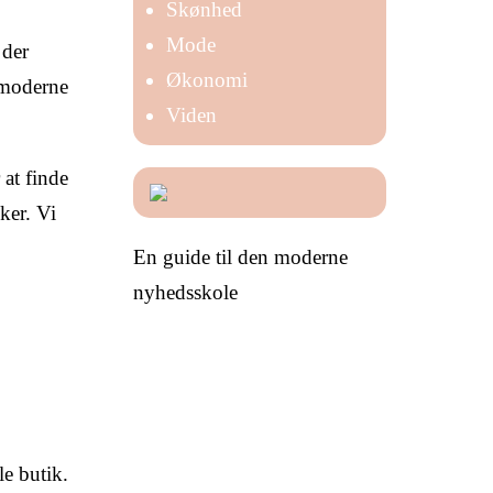
Skønhed
Mode
 der
Økonomi
l moderne
Viden
at finde
sker. Vi
En guide til den moderne
nyhedsskole
e butik.