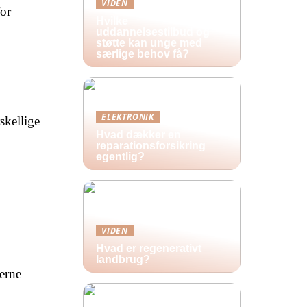
VIDEN
for
Hvilke
uddannelsestilbud og
støtte kan unge med
særlige behov få?
ELEKTRONIK
skellige
Hvad dækker en
reparationsforsikring
egentlig?
VIDEN
Hvad er regenerativt
landbrug?
serne