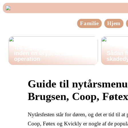
Familie
Hjem
Tre vigtige ting at huske
inden en brystforstørrende
Sådan h
operation
skadedy
Guide til nytårsmenu
Brugsen, Coop, Føtex
Nytårsfesten står for døren, og det er tid til
Coop, Føtex og Kvickly er nogle af de popul