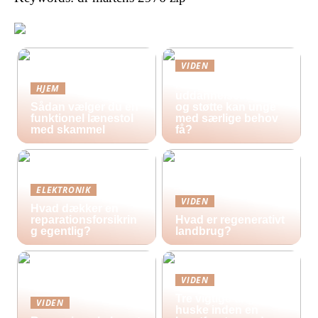
VIDEN
Hvilke
HJEM
uddannelsestilbud
Sådan vælger du en
og støtte kan unge
funktionel lænestol
med særlige behov
med skammel
få?
ELEKTRONIK
VIDEN
Hvad dækker en
reparationsforsikrin
Hvad er regenerativt
g egentlig?
landbrug?
VIDEN
Tre vigtige ting at
VIDEN
huske inden en