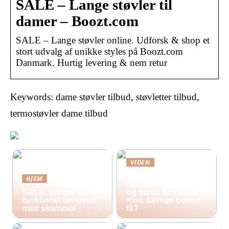
SALE – Lange støvler til
damer – Boozt.com
SALE – Lange støvler online. Udforsk & shop et
stort udvalg af unikke styles på Boozt.com
Danmark. Hurtig levering & nem retur
Keywords: dame støvler tilbud, støvletter tilbud,
termostøvler dame tilbud
VIDEN
Hvilke
HJEM
uddannelsestilbud
Sådan vælger du en
og støtte kan unge
funktionel lænestol
med særlige behov
med skammel
få?