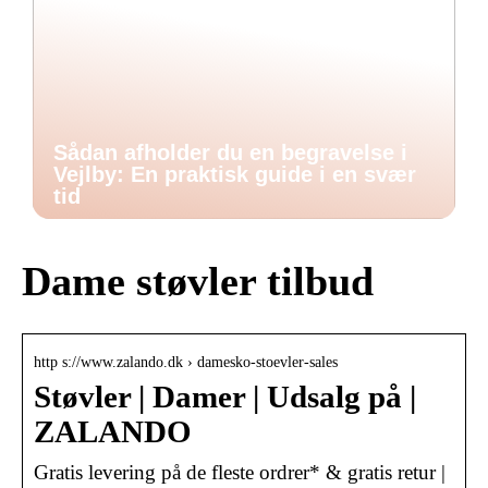
Sådan afholder du en begravelse i
Vejlby: En praktisk guide i en svær
tid
Dame støvler tilbud
http s://www.zalando.dk › damesko-stoevler-sales
Støvler | Damer | Udsalg på |
ZALANDO
Gratis levering på de fleste ordrer* & gratis retur |