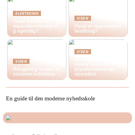
ELEKTRONIK
VIDEN
Hvad dækker en
reparationsforsikrin
Hvad er regenerativt
g egentlig?
landbrug?
VIDEN
Tre vigtige ting at
VIDEN
huske inden en
Rengøring skaber et
brystforstørrende
sundere indeklima
operation
En guide til den moderne nyhedsskole