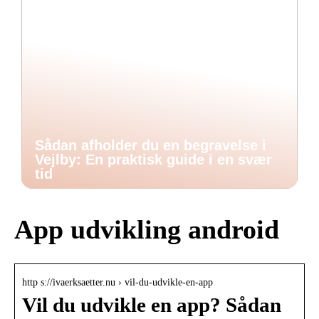
Sådan afholder du en begravelse i
Vejlby: En praktisk guide i en svær
tid
App udvikling android
http s://ivaerksaetter.nu › vil-du-udvikle-en-app
Vil du udvikle en app? Sådan