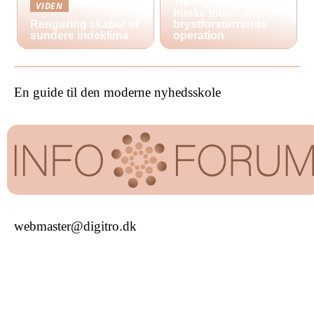
Tre vigtige ting at
VIDEN
huske inden en
Rengøring skaber et
brystforstørrende
sundere indeklima
operation
En guide til den moderne nyhedsskole
webmaster@digitro.dk