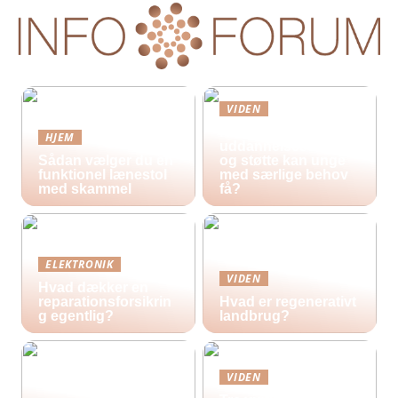
VIDEN
Hvilke
HJEM
uddannelsestilbud
Sådan vælger du en
og støtte kan unge
funktionel lænestol
med særlige behov
med skammel
få?
ELEKTRONIK
VIDEN
Hvad dækker en
reparationsforsikrin
Hvad er regenerativt
g egentlig?
landbrug?
VIDEN