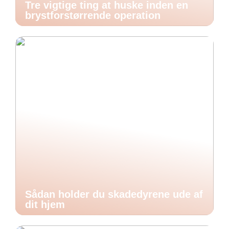
Tre vigtige ting at huske inden en
brystforstørrende operation
Sådan holder du skadedyrene ude af
dit hjem