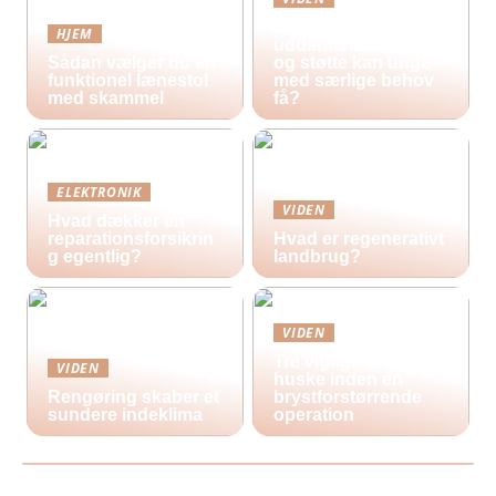
Hvilke
HJEM
uddannelsestilbud
Sådan vælger du en
og støtte kan unge
funktionel lænestol
med særlige behov
med skammel
få?
ELEKTRONIK
VIDEN
Hvad dækker en
reparationsforsikrin
Hvad er regenerativt
g egentlig?
landbrug?
VIDEN
Tre vigtige ting at
VIDEN
huske inden en
Rengøring skaber et
brystforstørrende
sundere indeklima
operation