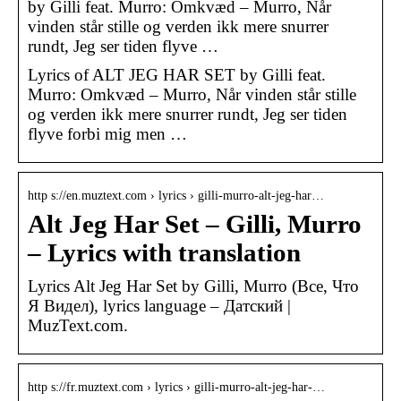
by Gilli feat. Murro: Omkvæd – Murro, Når
vinden står stille og verden ikk mere snurrer
rundt, Jeg ser tiden flyve …
Lyrics of ALT JEG HAR SET by Gilli feat.
Murro: Omkvæd – Murro, Når vinden står stille
og verden ikk mere snurrer rundt, Jeg ser tiden
flyve forbi mig men …
http s://en.muztext.com › lyrics › gilli-murro-alt-jeg-har…
Alt Jeg Har Set – Gilli, Murro
– Lyrics with translation
Lyrics Alt Jeg Har Set by Gilli, Murro (Все, Что
Я Видел), lyrics language – Датский |
MuzText.com.
http s://fr.muztext.com › lyrics › gilli-murro-alt-jeg-har-…