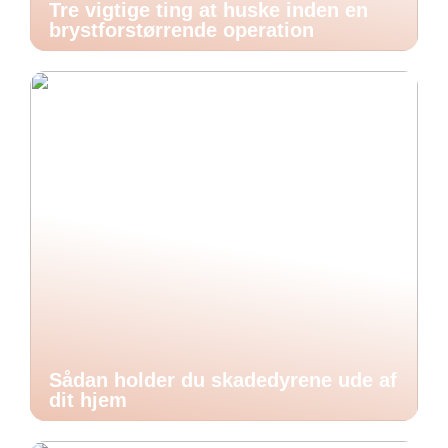
Tre vigtige ting at huske inden en
brystforstørrende operation
Sådan holder du skadedyrene ude af
dit hjem