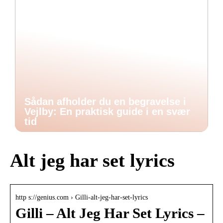
Sådan afholder du en begravelse i
Vejlby: En praktisk guide i en svær
tid
Alt jeg har set lyrics
http s://genius.com › Gilli-alt-jeg-har-set-lyrics
Gilli – Alt Jeg Har Set Lyrics –